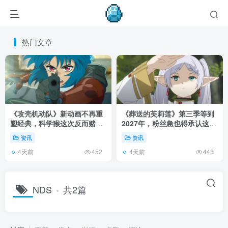
热门文章
《攻壳机动队》新动画不再重
《葬送的芙莉莲》第三季等到
塑经典，科学猴这次反而赌对
2027年，粉丝急也得承认这次
了！
慢得有道理！
资讯
资讯
4天前
4天前
452
443
NDS
共2篇