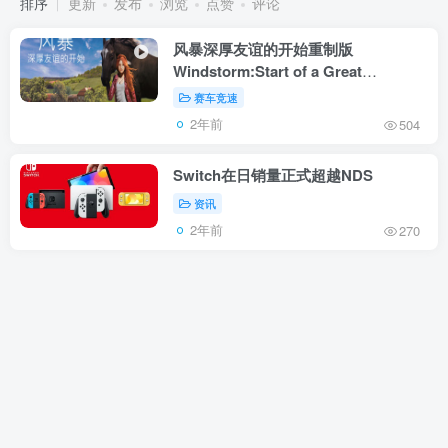
排序
更新
发布
浏览
点赞
评论
风暴深厚友谊的开始重制版
Windstorm:Start of a Great
Friendship
赛车竞速
2年前
504
Switch在日销量正式超越NDS
资讯
2年前
270