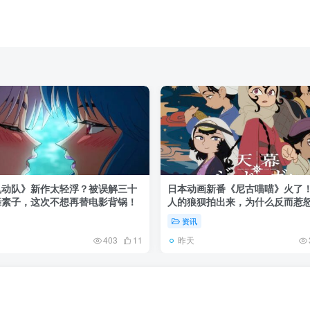
机动队》新作太轻浮？被误解三十
日本动画新番《尼古喵喵》火了
薙素子，这次不想再替电影背锅！
人的狼狈拍出来，为什么反而惹
资讯
昨天
403
11