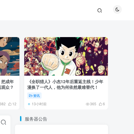
！把成年
《全职猎人》小杰12年后重返主线！少年
《黑袍纠察
怒观众？
漫换了一代人，他为何依然最难替代！
级骗子》
资讯
资讯
13小时前
3天前
382
12
365
6
服务器公告