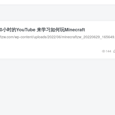
0小时的YouTube 来学习如何玩Minecraft
https://img1.minecraftzw.com/wp-c
144