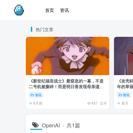
首页
资讯
热门文章
《新世纪福音战士》最窒息的一幕，不是
《攻壳
二号机被撕碎！而是明日香发现母亲遗
年的草
体！
资讯
资讯
6天前
前天
437
8
OpenAI
共1篇