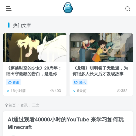
热门文章
《穿越时空的少女》20周年：
《龙猫》明明看了无数遍，为
细田守最狠的告白，是逼你承
何很多人长大后才发现故事根
认有些夏天回不去了！
本不在 1988 年！
资讯
资讯
16小时前
6天前
403
382
首页
资讯
正文
AI通过观看40000小时的YouTube 来学习如何玩
Minecraft