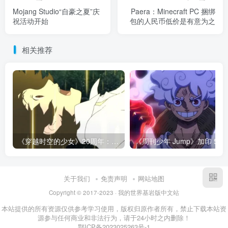
Mojang Studio“自豪之夏”庆
Paera：Minecraft PC 捆绑
祝活动开始
包的人民币低价是有意为之
相关推荐
《穿越时空的少女》20周年：细田守最狠的告白，是逼你承认有些夏天回不去了！
《周刊少年 Jump》加印 50 万册还是没
关于我们
免责声明
网站地图
Copyright © 2017-2023 · 我的世界基岩版中文站
本站提供的所有资源仅供参考学习使用，版权归原作者所有，禁止下载本站资
源参与任何商业和非法行为，请于24小时之内删除！
鄂ICP备2023025263号-1