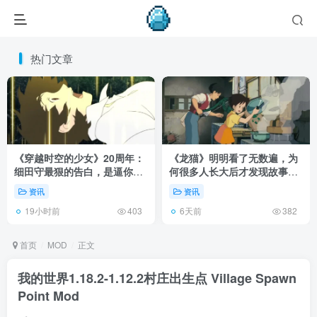
热门文章
《穿越时空的少女》20周年：
《龙猫》明明看了无数遍，为
细田守最狠的告白，是逼你承
何很多人长大后才发现故事根
认有些夏天回不去了！
本不在 1988 年！
资讯
资讯
19小时前
6天前
403
382
首页
MOD
正文
我的世界1.18.2-1.12.2村庄出生点 Village Spawn
Point Mod