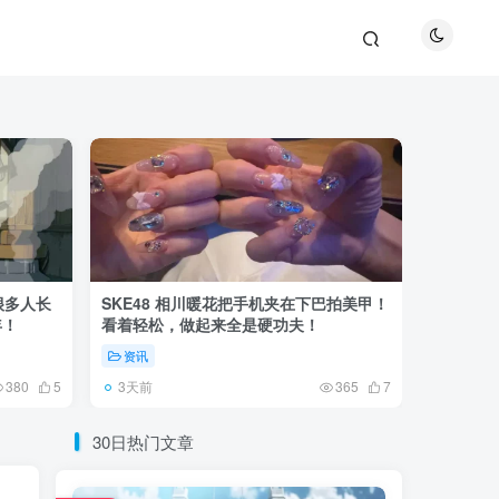
很多人长
SKE48 相川暖花把手机夹在下巴拍美甲！
日本网友
年！
看着轻松，做起来全是硬功夫！
更可怕的
资讯
未分类
3天前
6天前
380
5
365
7
30日热门文章