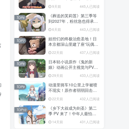
不是玩梗而是150年旧账！
9天前
445人已阅读
《葬送的芙莉莲》第三季等
TOP6
到2027年，粉丝急也得承认
这次慢得有道理！
6天前
443人已阅读
娃控们的终极治愈圣地！日
TOP7
本京都深山里建了座“玩偶神
富
社”，不仅能拍照还能给娃祈
22天前
437人已阅读
福！
日本轻小说原作《鬼的新
TOP8
娘》动画公开主视觉与PV，
7月5日开播！妖怪新娘设定
29天前
433人已阅读
太会挑人！
的
动漫里骑车10公里上学被喷
TOP9
不现实！原作者弱弱回击：
待
不好意思，那是我高中的日
22天前
432人已阅读
常通勤！
《乡下大叔成为剑圣》第二
TOP10
季 PV 来了！中年人最怕的
不是变老，而是没人愿意再
14天前
431人已阅读
相信你！