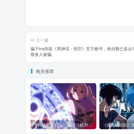
上一篇
骗子ins伪装《黑神话：悟空》官方账号，粉丝数已多达1
致多人被骗
相关推荐
《葬送的芙莉莲》赢过《权力的游戏》的地方，不是魔法更多！而是从不糊弄代价！