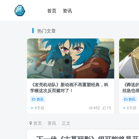
首页
资讯
热门文章
《攻壳机动队》新动画不再重塑经典，科
《葬送的
学猴这次反而赌对了！
丝急也
资讯
资讯
6天前
6天前
452
15
首页
资讯
正文