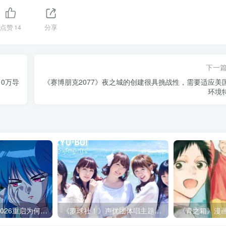
点赞
14
分享
下一
0万导
《赛博朋克2077》夜之城的创建很具挑战性，需要适应美
环境
《攻壳机动队》2026重启为何必须改动原作：忠实从来不是原样照搬！
《萝球社！》声优团体唱主题曲竟快消失了？别把青春怀念变成逼声优继续当偶像的压力！