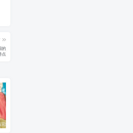
篇
国的
特点
《青之箱》漫画完结不是青春散场！大喜和千夏的慢热告白，留住了最难得的心动！
《我独自升级》剧场版终于接上正篇！成振宇重返双重地下城，谜底不再靠脑补！