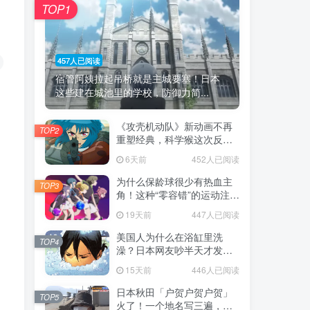
TOP1
457人已阅读
宿管阿姨拉起吊桥就是主城要塞！日本
这些建在城池里的学校，防御力简...
《攻壳机动队》新动画不再
TOP2
重塑经典，科学猴这次反而
赌对了！
6天前
452人已阅读
为什么保龄球很少有热血主
TOP3
角！这种“零容错”的运动注定
被动漫抛弃，简直像极了我
19天前
447人已阅读
们的生活！
美国人为什么在浴缸里洗
TOP4
澡？日本网友吵半天才发
现，生活习惯差异背后其实
15天前
446人已阅读
藏在浴室地板里！
，
日本秋田「户贺户贺户贺」
TOP5
火了！一个地名写三遍，竟