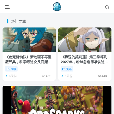
热门文章
《攻壳机动队》新动画不再重
《葬送的芙莉莲》第三季等到
塑经典，科学猴这次反而赌对
2027年，粉丝急也得承认这次
了！
慢得有道理！
资讯
资讯
6天前
6天前
452
443