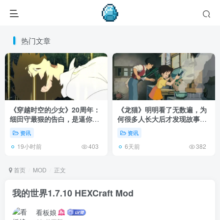
热门文章
《穿越时空的少女》20周年：
《龙猫》明明看了无数遍，为
细田守最狠的告白，是逼你承
何很多人长大后才发现故事根
认有些夏天回不去了！
本不在 1988 年！
资讯
资讯
19小时前
6天前
403
382
首页
MOD
正文
我的世界1.7.10 HEXCraft Mod
看板娘