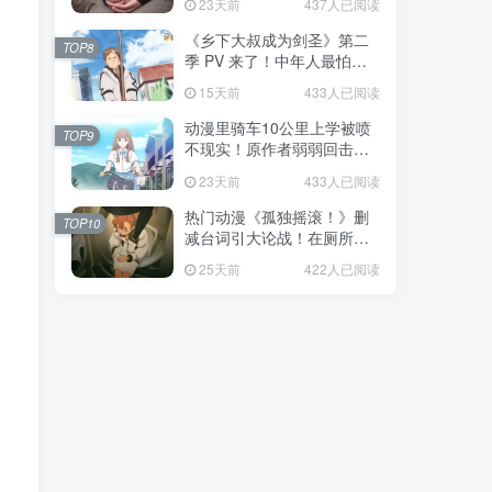
23天前
437人已阅读
福！
《乡下大叔成为剑圣》第二
TOP8
季 PV 来了！中年人最怕的
不是变老，而是没人愿意再
15天前
433人已阅读
相信你！
动漫里骑车10公里上学被喷
TOP9
不现实！原作者弱弱回击：
不好意思，那是我高中的日
23天前
433人已阅读
常通勤！
热门动漫《孤独摇滚！》删
TOP10
减台词引大论战！在厕所吃
饭的，其实全是假装社恐的
25天前
422人已阅读
现充！