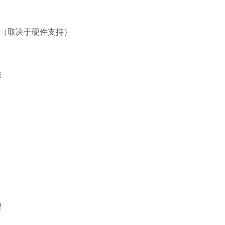
6 （取决于硬件支持）
形
理