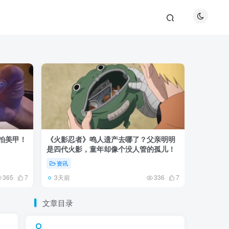
巴拍美甲！
《火影忍者》鸣人遗产去哪了？父亲明明
《鬼灭之刃
是四代火影，童年却像个没人管的孤儿！
观众真正
资讯
资讯
3天前
5天前
365
7
336
7
文章目录