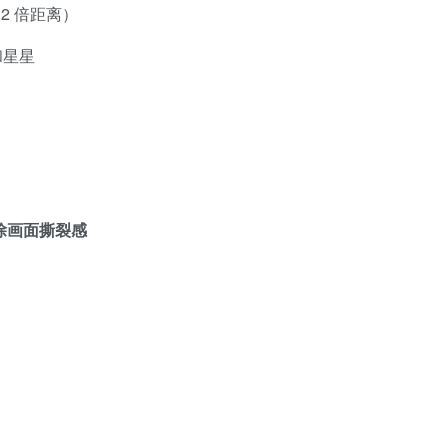
2 倍距离）
和星星
除画面撕裂感