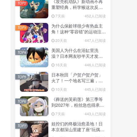
《攻壳机动队》新动画不再
TOP2
分
重塑经典，科学猴这次反而
赌对了！
7天前
452人已阅读
为什么保龄球很少有热血主
TOP3
角！这种“零容错”的运动注定
被动漫抛弃，简直像极了我
20天前
447人已阅读
们的生活！
美国人为什么在浴缸里洗
TOP4
澡？日本网友吵半天才发
现，生活习惯差异背后其实
16天前
446人已阅读
藏在浴室地板里！
日本秋田「户贺户贺户贺」
TOP5
火了！一个地名写三遍，竟
不是玩梗而是150年旧账！
10天前
445人已阅读
《葬送的芙莉莲》第三季等
TOP6
到2027年，粉丝急也得承认
这次慢得有道理！
7天前
443人已阅读
娃控们的终极治愈圣地！日
TOP7
本京都深山里建了座“玩偶神
社”，不仅能拍照还能给娃祈