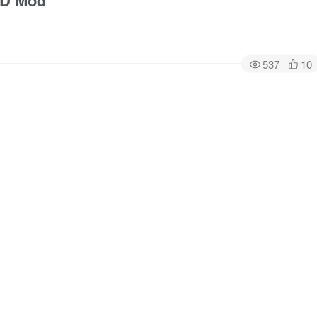
HD Mod
537
10