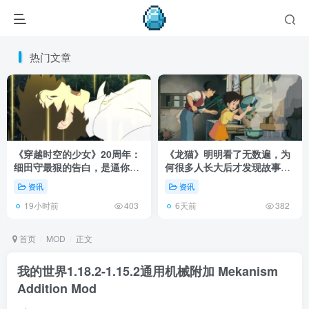
热门文章
《穿越时空的少女》20周年：
《龙猫》明明看了无数遍，为
细田守最狠的告白，是逼你承
何很多人长大后才发现故事根
认有些夏天回不去了！
本不在 1988 年！
资讯
资讯
19小时前
6天前
403
382
首页
MOD
正文
我的世界1.18.2-1.15.2通用机械附加 Mekanism
Addition Mod