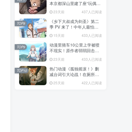
本京都深山里建了座“玩偶神
社”，不仅能拍照还能给娃祈
。
23天前
437人已阅读
福！
《乡下大叔成为剑圣》第二
TOP8
季 PV 来了！中年人最怕的
不是变老，而是没人愿意再
15天前
433人已阅读
相信你！
动漫里骑车10公里上学被喷
TOP9
不现实！原作者弱弱回击：
不好意思，那是我高中的日
23天前
433人已阅读
常通勤！
热门动漫《孤独摇滚！》删
TOP10
减台词引大论战！在厕所吃
饭的，其实全是假装社恐的
25天前
422人已阅读
现充！