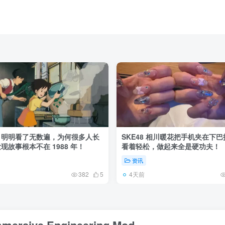
》明明看了无数遍，为何很多人长
SKE48 相川暖花把手机夹在下
现故事根本不在 1988 年！
看着轻松，做起来全是硬功夫！
资讯
4天前
382
5