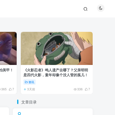
巴拍美甲！
《火影忍者》鸣人遗产去哪了？父亲明明
《鬼灭之刃
是四代火影，童年却像个没人管的孤儿！
观众真正
资讯
资讯
3天前
5天前
365
7
336
7
文章目录