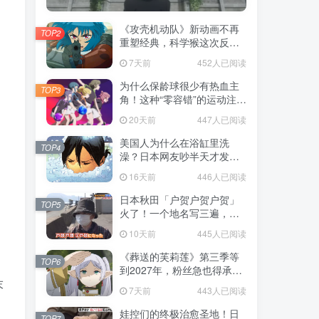
《攻壳机动队》新动画不再
TOP2
重塑经典，科学猴这次反而
赌对了！
7天前
452人已阅读
为什么保龄球很少有热血主
TOP3
角！这种“零容错”的运动注定
被动漫抛弃，简直像极了我
20天前
447人已阅读
们的生活！
美国人为什么在浴缸里洗
TOP4
澡？日本网友吵半天才发
现，生活习惯差异背后其实
16天前
446人已阅读
藏在浴室地板里！
日本秋田「户贺户贺户贺」
TOP5
火了！一个地名写三遍，竟
不是玩梗而是150年旧账！
10天前
445人已阅读
《葬送的芙莉莲》第三季等
TOP6
到2027年，粉丝急也得承认
末
这次慢得有道理！
7天前
443人已阅读
娃控们的终极治愈圣地！日
TOP7