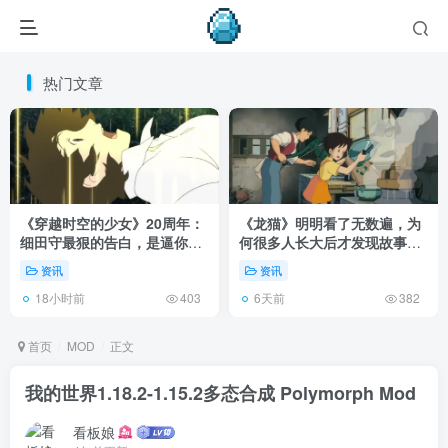
热门文章
《穿越时空的少女》20周年：
《龙猫》明明看了无数遍，为
细田守最狠的告白，是逼你承
何很多人长大后才发现故事根
认有些夏天回不去了！
本不在 1988 年！
资讯
资讯
18小时前
6天前
403
382
首页
MOD
正文
我的世界1.18.2-1.15.2多态合成 Polymorph Mod
看板娘