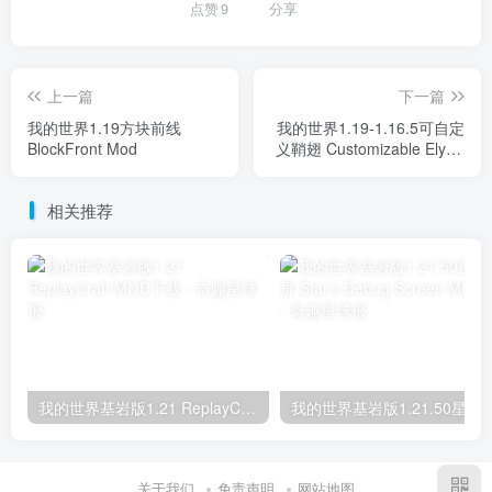
点赞
9
分享
上一篇
下一篇
我的世界1.19方块前线
我的世界1.19-1.16.5可自定
BlockFront Mod
义鞘翅 Customizable Elytra
Mod
相关推荐
我的世界基岩版1.21 ReplayCraft MOD下载
我的世界基岩版1.21.50星之调试屏 Star’s D
关于我们
免责声明
网站地图