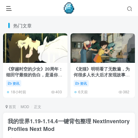
热门文章
《穿越时空的少女》20周年：
《龙猫》明明看了无数遍，为
细田守最狠的告白，是逼你承
何很多人长大后才发现故事根
认有些夏天回不去了！
本不在 1988 年！
资讯
资讯
18小时前
6天前
403
382
首页
MOD
正文
我的世界1.19-1.14.4一键背包整理 NextInventory
Profiles Next Mod