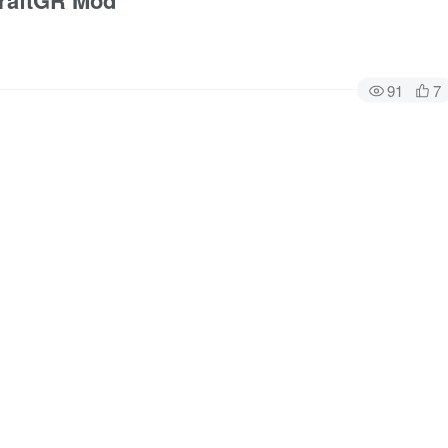
aftGR Mod
91
7