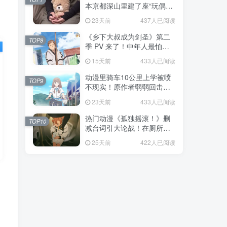
本京都深山里建了座“玩偶神
社”，不仅能拍照还能给娃祈
23天前
437人已阅读
福！
《乡下大叔成为剑圣》第二
TOP8
季 PV 来了！中年人最怕的
不是变老，而是没人愿意再
15天前
433人已阅读
相信你！
动漫里骑车10公里上学被喷
TOP9
不现实！原作者弱弱回击：
不好意思，那是我高中的日
23天前
433人已阅读
常通勤！
热门动漫《孤独摇滚！》删
TOP10
减台词引大论战！在厕所吃
饭的，其实全是假装社恐的
25天前
422人已阅读
现充！