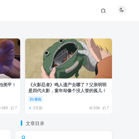
巴拍美甲！
《火影忍者》鸣人遗产去哪了？父亲明明
《鬼灭之刃
是四代火影，童年却像个没人管的孤儿！
观众真正
资讯
资讯
3天前
5天前
365
7
336
7
文章目录