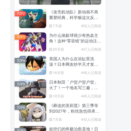
《攻壳机动队》新动画不再
TOP2
重塑经典，科学猴这次反而
赌对了！
7天前
452人已阅读
为什么保龄球很少有热血主
TOP3
角！这种“零容错”的运动注定
被动漫抛弃，简直像极了我
20天前
447人已阅读
们的生活！
美国人为什么在浴缸里洗
TOP4
澡？日本网友吵半天才发
现，生活习惯差异背后其实
16天前
446人已阅读
藏在浴室地板里！
日本秋田「户贺户贺户贺」
TOP5
火了！一个地名写三遍，竟
不是玩梗而是150年旧账！
10天前
445人已阅读
《葬送的芙莉莲》第三季等
TOP6
到2027年，粉丝急也得承认
这次慢得有道理！
7天前
443人已阅读
娃控们的终极治愈圣地！日
TOP7