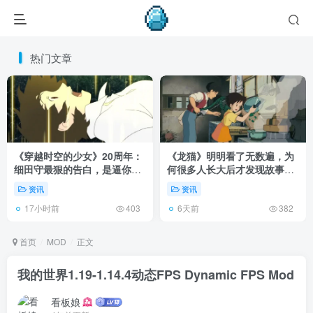
热门文章
《穿越时空的少女》20周年：
《龙猫》明明看了无数遍，为
细田守最狠的告白，是逼你承
何很多人长大后才发现故事根
认有些夏天回不去了！
本不在 1988 年！
资讯
资讯
17小时前
6天前
403
382
首页
MOD
正文
我的世界1.19-1.14.4动态FPS Dynamic FPS Mod
看板娘