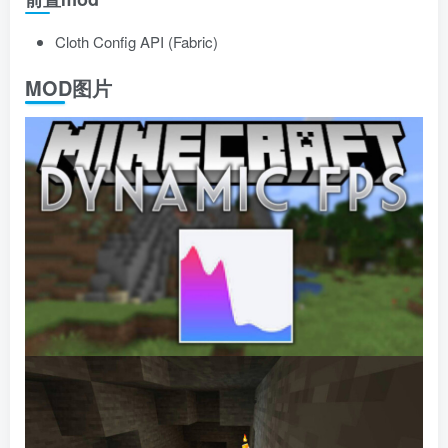
Cloth Config API (Fabric)
MOD图片