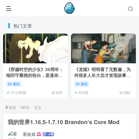
热门文章
《穿越时空的少女》20周年：
《龙猫》明明看了无数遍，为
细田守最狠的告白，是逼你承
何很多人长大后才发现故事根
认有些夏天回不去了！
本不在 1988 年！
资讯
资讯
17小时前
6天前
403
382
首页
MOD
正文
我的世界1.16.5-1.7.10 Brandon’s Core Mod
看板娘