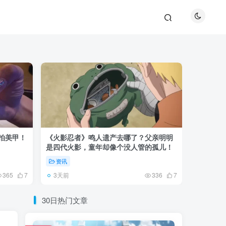
巴拍美甲！
《火影忍者》鸣人遗产去哪了？父亲明明
《鬼灭之刃
是四代火影，童年却像个没人管的孤儿！
观众真正
资讯
资讯
3天前
5天前
365
7
336
7
30日热门文章