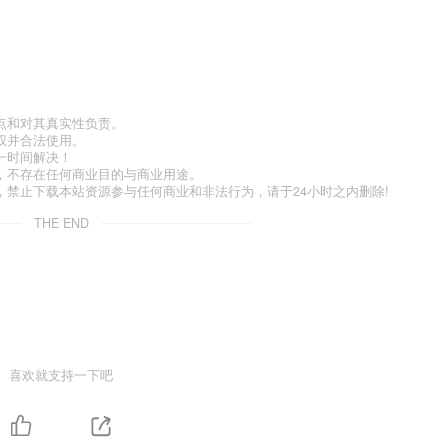
点和对其真实性负责。
权并合法使用。
一时间解决！
，不存在任何商业目的与商业用途。
禁止下载本站资源参与任何商业和非法行为，请于24小时之内删除!
THE END
喜欢就支持一下吧