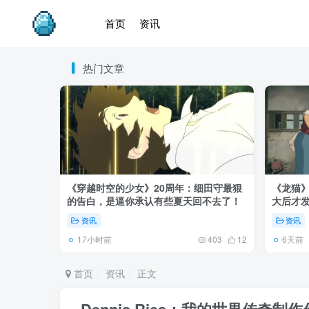
首页
资讯
热门文章
《穿越时空的少女》20周年：细田守最狠
《龙猫
的告白，是逼你承认有些夏天回不去了！
大后才发
资讯
资讯
17小时前
6天前
403
12
首页
资讯
正文