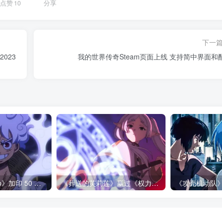
点赞
10
分享
下一
2023
我的世界传奇Steam页面上线 支持简中界面和
《周刊少年 Jump》加印 50 万册还是没了：海贼王卡牌抢走青春之箱最后一页！
《葬送的芙莉莲》赢过《权力的游戏》的地方，不是魔法更多！而是从不糊弄代价！