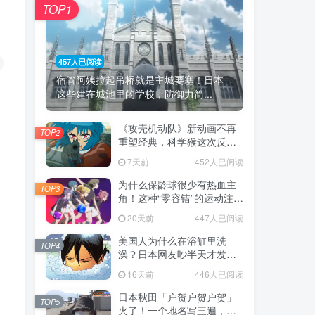
TOP1
457人已阅读
宿管阿姨拉起吊桥就是主城要塞！日本
这些建在城池里的学校，防御力简...
《攻壳机动队》新动画不再
TOP2
重塑经典，科学猴这次反而
赌对了！
7天前
452人已阅读
为什么保龄球很少有热血主
TOP3
角！这种“零容错”的运动注定
被动漫抛弃，简直像极了我
20天前
447人已阅读
们的生活！
美国人为什么在浴缸里洗
TOP4
澡？日本网友吵半天才发
现，生活习惯差异背后其实
16天前
446人已阅读
藏在浴室地板里！
日本秋田「户贺户贺户贺」
TOP5
火了！一个地名写三遍，竟