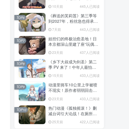
不是玩梗而是150年旧账！
10天前
445人已阅读
《葬送的芙莉莲》第三季等
TOP6
到2027年，粉丝急也得承认
这次慢得有道理！
7天前
443人已阅读
娃控们的终极治愈圣地！日
TOP7
本京都深山里建了座“玩偶神
社”，不仅能拍照还能给娃祈
23天前
437人已阅读
福！
《乡下大叔成为剑圣》第二
TOP8
季 PV 来了！中年人最怕的
不是变老，而是没人愿意再
15天前
433人已阅读
相信你！
动漫里骑车10公里上学被喷
TOP9
不现实！原作者弱弱回击：
不好意思，那是我高中的日
23天前
433人已阅读
常通勤！
热门动漫《孤独摇滚！》删
TOP10
减台词引大论战！在厕所吃
饭的，其实全是假装社恐的
25天前
422人已阅读
现充！