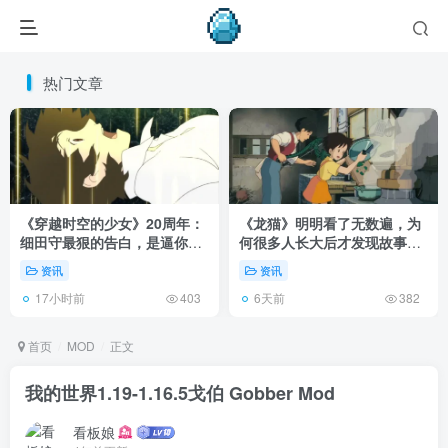
热门文章
《穿越时空的少女》20周年：
《龙猫》明明看了无数遍，为
细田守最狠的告白，是逼你承
何很多人长大后才发现故事根
认有些夏天回不去了！
本不在 1988 年！
资讯
资讯
17小时前
6天前
403
382
首页
MOD
正文
我的世界1.19-1.16.5戈伯 Gobber Mod
看板娘