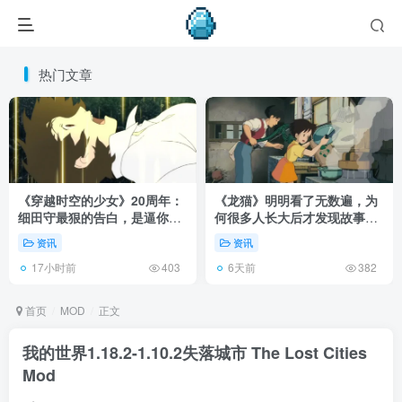
热门文章
《穿越时空的少女》20周年：
《龙猫》明明看了无数遍，为
细田守最狠的告白，是逼你承
何很多人长大后才发现故事根
认有些夏天回不去了！
本不在 1988 年！
资讯
资讯
17小时前
6天前
403
382
首页
MOD
正文
我的世界1.18.2-1.10.2失落城市 The Lost Cities
Mod