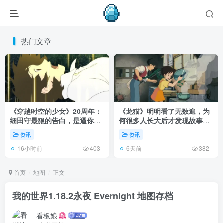
热门文章
《穿越时空的少女》20周年：
《龙猫》明明看了无数遍，为
细田守最狠的告白，是逼你承
何很多人长大后才发现故事根
认有些夏天回不去了！
本不在 1988 年！
资讯
资讯
16小时前
6天前
403
382
首页
地图
正文
我的世界1.18.2永夜 Evernight 地图存档
看板娘