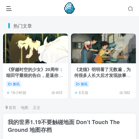
热门文章
《穿越时空的少女》20周年：
《龙猫》明明看了无数遍，为
细田守最狠的告白，是逼你承
何很多人长大后才发现故事根
认有些夏天回不去了！
本不在 1988 年！
资讯
资讯
16小时前
6天前
403
382
首页
地图
正文
我的世界1.19不要触碰地面 Don’t Touch The
Ground 地图存档