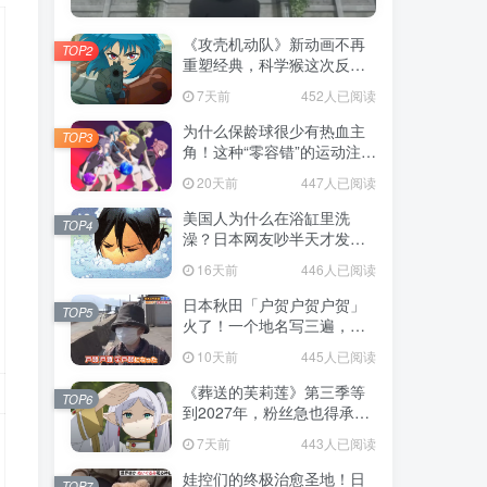
《攻壳机动队》新动画不再
TOP2
重塑经典，科学猴这次反而
赌对了！
7天前
452人已阅读
为什么保龄球很少有热血主
TOP3
角！这种“零容错”的运动注定
被动漫抛弃，简直像极了我
20天前
447人已阅读
们的生活！
美国人为什么在浴缸里洗
TOP4
澡？日本网友吵半天才发
现，生活习惯差异背后其实
16天前
446人已阅读
藏在浴室地板里！
日本秋田「户贺户贺户贺」
TOP5
火了！一个地名写三遍，竟
不是玩梗而是150年旧账！
10天前
445人已阅读
《葬送的芙莉莲》第三季等
TOP6
到2027年，粉丝急也得承认
这次慢得有道理！
7天前
443人已阅读
娃控们的终极治愈圣地！日
TOP7