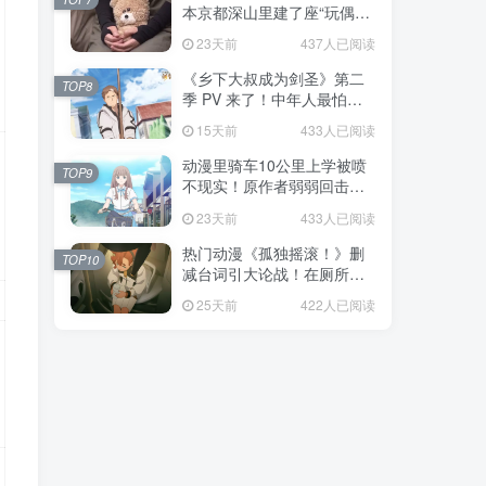
本京都深山里建了座“玩偶神
社”，不仅能拍照还能给娃祈
23天前
437人已阅读
福！
《乡下大叔成为剑圣》第二
TOP8
季 PV 来了！中年人最怕的
不是变老，而是没人愿意再
15天前
433人已阅读
相信你！
动漫里骑车10公里上学被喷
TOP9
不现实！原作者弱弱回击：
不好意思，那是我高中的日
23天前
433人已阅读
常通勤！
热门动漫《孤独摇滚！》删
TOP10
减台词引大论战！在厕所吃
饭的，其实全是假装社恐的
25天前
422人已阅读
现充！