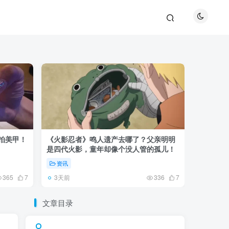
巴拍美甲！
《火影忍者》鸣人遗产去哪了？父亲明明
《鬼灭之刃
是四代火影，童年却像个没人管的孤儿！
观众真正
资讯
资讯
3天前
5天前
365
7
336
7
文章目录