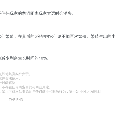
不信任玩家的豹猫距离玩家太远时会消失。
它们繁殖，在其后的5分钟内它们则不能再次繁殖。繁殖生出的小
减少剩余生长时间的10%。
点和对其真实性负责。
权并合法使用。
一时间解决！
，不存在任何商业目的与商业用途。
禁止下载本站资源参与任何商业和非法行为，请于24小时之内删除!
THE END