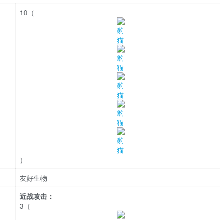
10（
）
友好生物
近战攻击：
3（