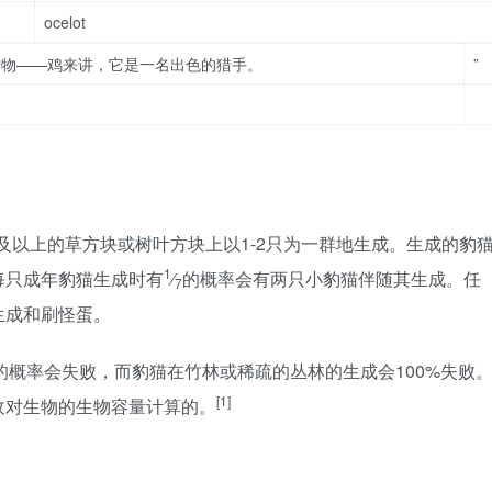
ocelot
猎物——鸡来讲，它是一名出色的猎手。
”
。
及以上的草方块或树叶方块上以1-2只为一群地生成。生成的豹
1
每只成年豹猫生成时有
⁄
的概率会有两只小豹猫伴随其生成。任
7
生成和刷怪蛋。
的概率会失败，而豹猫在竹林或稀疏的丛林的生成会100%失败
[1]
敌对生物的生物容量计算的。
。