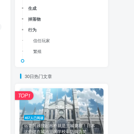
生成
掉落物
行为
信任玩家
繁殖
30日热门文章
TOP1
457人已阅读
宿管阿姨拉起吊桥就是主城要塞！日本
这些建在城池里的学校，防御力简...