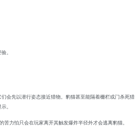
经验。
它们会先以潜行姿态接近猎物。豹猫甚至能隔着栅栏或门杀死猎
显示。
炸的苦力怕只会在玩家离开其触发爆炸半径外才会逃离豹猫。