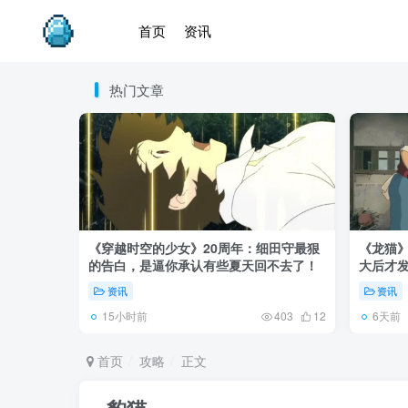
首页
资讯
热门文章
《穿越时空的少女》20周年：细田守最狠
《龙猫
的告白，是逼你承认有些夏天回不去了！
大后才发
资讯
资讯
15小时前
6天前
403
12
首页
攻略
正文