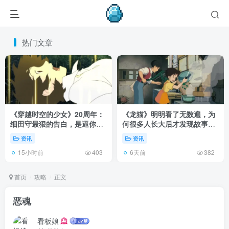
热门文章
《穿越时空的少女》20周年：
《龙猫》明明看了无数遍，为
细田守最狠的告白，是逼你承
何很多人长大后才发现故事根
认有些夏天回不去了！
本不在 1988 年！
资讯
资讯
15小时前
6天前
403
382
首页
攻略
正文
恶魂
看板娘