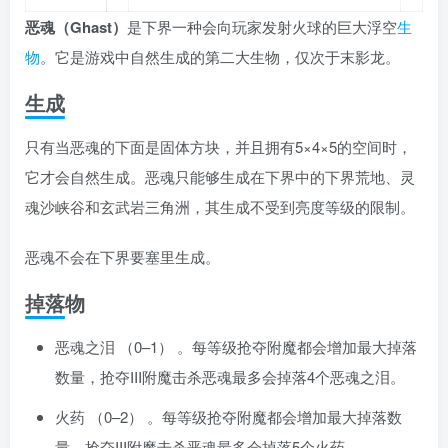
恶魂（Ghast）
是下界一种会向玩家发射火球的巨大浮空
生
物
。它是游戏中自然生成的第二大生物，仅次于末影龙。
生成
只有当恶魂的下面是固体方块，并且拥有5×4×5的空间时，
它才会自然生成。恶魂只能够生成在下界中的下界荒地、灵
魂沙峡谷和玄武岩三角洲，其生成不受到亮度等级的限制。
恶魂不会在下界要塞里生成。
掉落物
恶魂之泪
（0–1） 。每等级抢夺附魔都会增加最大掉落
数量，抢夺III附魔击杀恶魂最多会掉落4个恶魂之泪。
火药
（0–2） 。每等级抢夺附魔都会增加最大掉落数
量，抢夺III附魔击杀恶魂最多会掉落5个火药。