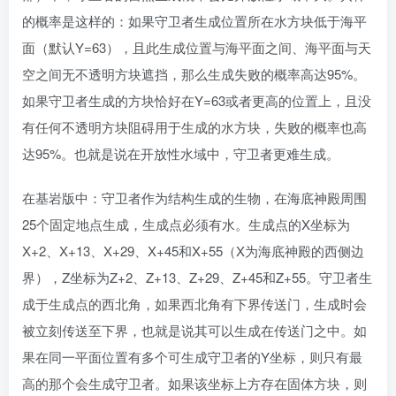
的概率是这样的：如果守卫者生成位置所在水方块低于海平
面（默认Y=63），且此生成位置与海平面之间、海平面与天
空之间无不透明方块遮挡，那么生成失败的概率高达95%。
如果守卫者生成的方块恰好在Y=63或者更高的位置上，且没
有任何不透明方块阻碍用于生成的水方块，失败的概率也高
达95%。也就是说在开放性水域中，守卫者更难生成。
在基岩版中：守卫者作为结构生成的生物，在海底神殿周围
25个固定地点生成，生成点必须有水。生成点的X坐标为
X+2、X+13、X+29、X+45和X+55（X为海底神殿的西侧边
界），Z坐标为Z+2、Z+13、Z+29、Z+45和Z+55。守卫者生
成于生成点的西北角，如果西北角有下界传送门，生成时会
被立刻传送至下界，也就是说其可以生成在传送门之中。如
果在同一平面位置有多个可生成守卫者的Y坐标，则只有最
高的那个会生成守卫者。如果该坐标上方存在固体方块，则