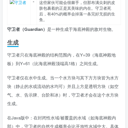
“
这些家伙可能会很棘手，但那布满尖刺的皮
肤包裹着的正是其美味的内在。守卫者死
后，有40%的概率会掉落一条完好无损的生
鱼。
守卫者（Guardian）
是一种生成于海底神殿的敌对生物。
生成
守卫者只在海底神殿的结构范围内，在Y=39（海底神殿地
板）到Y=61（比海底神殿顶端高1格）之间生成。
守卫者仅在水中生成。当一个水方块与其下方方块皆为水方
块（静止的水或流动的水均可）并且上方是透明方块（如空
气、水、告示牌、台阶和冰）时，守卫者才会在这个水方块
生成。
在Java版中：在封闭性水域/被覆盖的水域（如海底神殿内
部）中，守卫者的自然生成概率会比开放性水域中大。具体