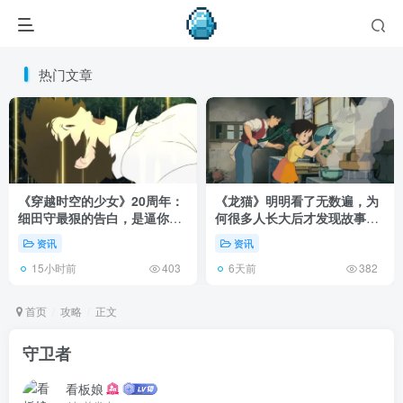
热门文章
《穿越时空的少女》20周年：
《龙猫》明明看了无数遍，为
细田守最狠的告白，是逼你承
何很多人长大后才发现故事根
认有些夏天回不去了！
本不在 1988 年！
资讯
资讯
15小时前
6天前
403
382
首页
攻略
正文
守卫者
看板娘