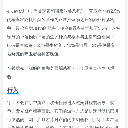
在Java版中，当被玩家和驯服的狼杀死时，守卫者也有2.5%
的概率将随机种类的鱼作为正常掉落物之外的额外掉落物。
每一级抢夺增加1%的概率，抢夺III最多能增加至5.5%。这种
额外的掉落物所掉落的鱼的种类与概率与正常钓鱼相同：
60%是生鳕鱼，25%是生鲑鱼，13%是河豚，2%是热带鱼。
被烧死的守卫者会掉落熟鱼。
当被玩家、驯服的狼和美西螈杀死时，守卫者会掉落10经
验。
行为
守卫者会在水中游动，攻击任何进入激光射程的玩家、鱿
鱼、发光鱿鱼和美西螈。它们的游泳方式是快速甩动尾巴进
行突然的冲刺，并且游泳时它们的尖刺会收回。守卫者在玩
家靠近或受到攻击时逃跑。在不进行攻击或游泳时它们会缓