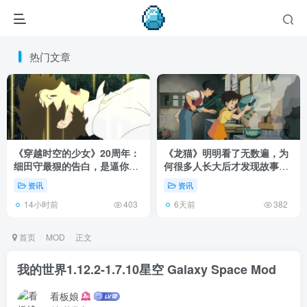
热门文章
《穿越时空的少女》20周年：
《龙猫》明明看了无数遍，为
细田守最狠的告白，是逼你承
何很多人长大后才发现故事根
认有些夏天回不去了！
本不在 1988 年！
资讯
资讯
14小时前
6天前
403
382
首页
MOD
正文
我的世界1.12.2-1.7.10星空 Galaxy Space Mod
看板娘