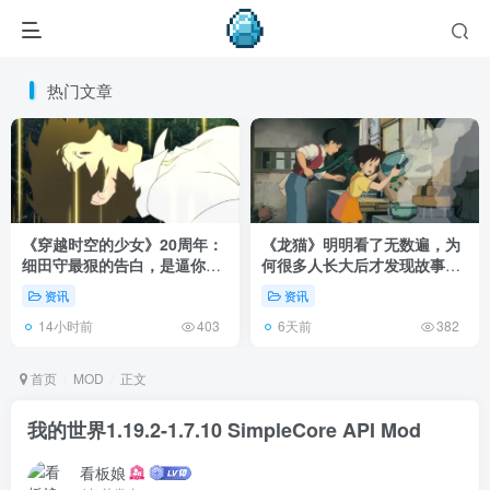
热门文章
《穿越时空的少女》20周年：
《龙猫》明明看了无数遍，为
细田守最狠的告白，是逼你承
何很多人长大后才发现故事根
认有些夏天回不去了！
本不在 1988 年！
资讯
资讯
14小时前
6天前
403
382
首页
MOD
正文
我的世界1.19.2-1.7.10 SimpleCore API Mod
看板娘