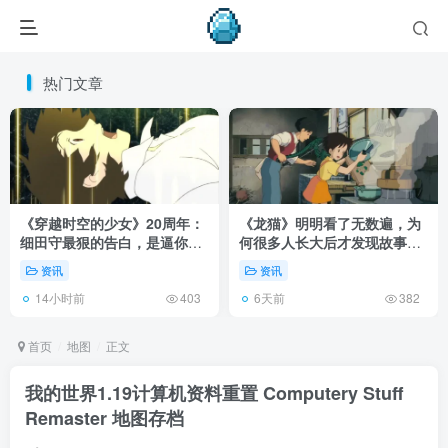
热门文章
《穿越时空的少女》20周年：
《龙猫》明明看了无数遍，为
细田守最狠的告白，是逼你承
何很多人长大后才发现故事根
认有些夏天回不去了！
本不在 1988 年！
资讯
资讯
14小时前
6天前
403
382
首页
地图
正文
我的世界1.19计算机资料重置 Computery Stuff
Remaster 地图存档