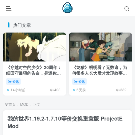
热门文章
《穿越时空的少女》20周年：
《龙猫》明明看了无数遍，为
细田守最狠的告白，是逼你承
何很多人长大后才发现故事根
认有些夏天回不去了！
本不在 1988 年！
资讯
资讯
14小时前
6天前
403
382
首页
MOD
正文
我的世界1.19.2-1.7.10等价交换重置版 ProjectE
Mod