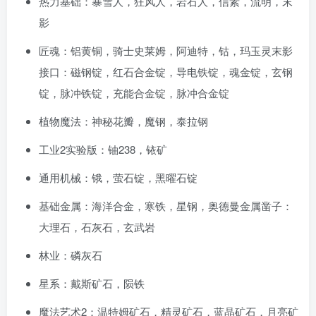
热力基础：暴雪人，狂风人，岩石人，信素，流明，末
影
匠魂：铝黄铜，骑士史莱姆，阿迪特，钴，玛玉灵末影
接口：磁钢锭，红石合金锭，导电铁锭，魂金锭，玄钢
锭，脉冲铁锭，充能合金锭，脉冲合金锭
植物魔法：神秘花瓣，魔钢，泰拉钢
工业2实验版：铀238，铱矿
通用机械：锇，萤石锭，黑曜石锭
基础金属：海洋合金，寒铁，星钢，奥德曼金属凿子：
大理石，石灰石，玄武岩
林业：磷灰石
星系：戴斯矿石，陨铁
魔法艺术2：温特姆矿石，精灵矿石，蓝晶矿石，月亮矿