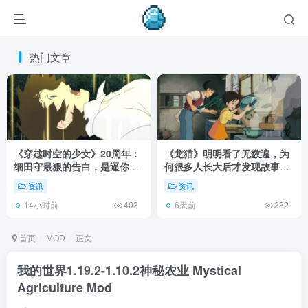
热门文章
《穿越时空的少女》20周年：
《龙猫》明明看了无数遍，为
细田守最狠的告白，是逼你承
何很多人长大后才发现故事根
认有些夏天回不去了！
本不在 1988 年！
资讯
资讯
14小时前
6天前
403
382
首页
MOD
正文
我的世界1.19.2-1.10.2神秘农业 Mystical
Agriculture Mod