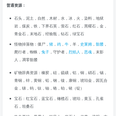
普通资源：
石头，泥土，自然，木材，水，冰，火，染料，地狱
岩，煤炭，铁，下界石英，萤石，红石，黑曜石，金，
青金石，末地石，经验瓶，钻石，绿宝石
怪物掉落物：僵尸，
猪
，
鸡
，
牛
，羊，
史莱姆
，
骷髅
，
爬行者，蜘蛛，
兔子
，守护者，
烈焰人
，
恶魂
，末影
人，凋零骷髅
矿物辞典资源：橡胶，硅，硫磺，铝，铜，硝石，锡，
青铜，锌，黄铜，铅，钢，镍，康铜，琥珀金，因瓦合
金，锑，钨，钛，铀，铬，铂，铱（锭）
宝石：红宝石，蓝宝石，橄榄石，琥珀，黄玉，孔雀
石，坦桑石