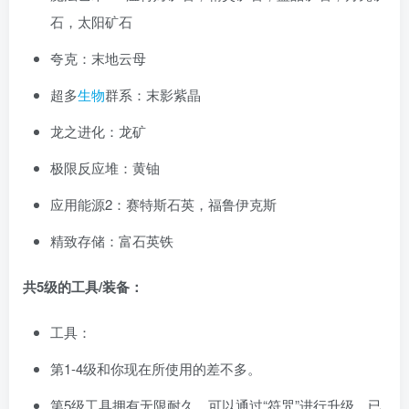
石，太阳矿石
夸克：末地云母
超多
生物
群系：末影紫晶
龙之进化：龙矿
极限反应堆：黄铀
应用能源2：赛特斯石英，福鲁伊克斯
精致存储：富石英铁
共5级的工具/装备：
工具：
第1-4级和你现在所使用的差不多。
第5级工具拥有无限耐久，可以通过“符咒”进行升级，已