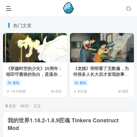
热门文章
《穿越时空的少女》20周年：
《龙猫》明明看了无数遍，为
细田守最狠的告白，是逼你承
何很多人长大后才发现故事根
认有些夏天回不去了！
本不在 1988 年！
资讯
资讯
14小时前
6天前
403
382
首页
MOD
正文
我的世界1.18.2-1.8.9匠魂 Tinkers Construct
Mod