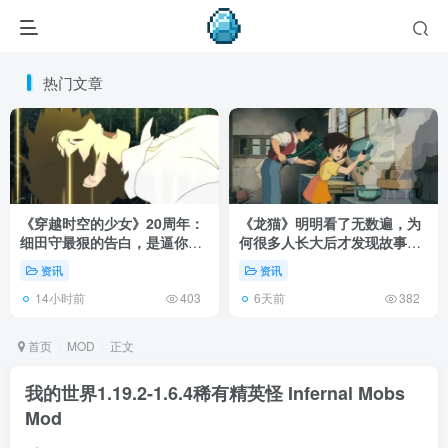
热门文章
《穿越时空的少女》20周年：
《龙猫》明明看了无数遍，为
细田守最狠的告白，是逼你承
何很多人长大后才发现故事根
认有些夏天回不去了！
本不在 1988 年！
资讯
资讯
14小时前
6天前
403
382
首页
MOD
正文
我的世界1.19.2-1.6.4稀有精英怪 Infernal Mobs
Mod