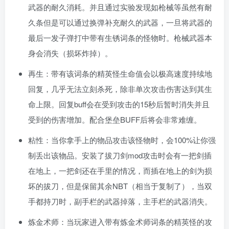
武器的耐久消耗。并且通过实验发现如枪械等虽然有耐
久条但是可以通过换弹补充耐久的武器，一旦将武器的
最后一发子弹打中带有生锈词条的怪物时。枪械武器本
身会消失（损坏炸掉）。
再生：带有该词条的精英怪生命值会以极高速度持续地
回复，几乎无法立刻杀死，除非单次攻击伤害达到其生
命上限。回复buff会在受到攻击的15秒后暂时消失并且
受到的伤害增加。配合堡垒BUFF后将会非常难缠。
粘性：当你拿手上的物品攻击该怪物时，会100%让你强
制丢出该物品。安装了拔刀剑mod攻击时会有一把剑插
在地上，一把剑还在手里的情况，而插在地上的剑为损
坏的拔刀，但是保留其余NBT（相当于复制了），当双
手都持刀时，副手栏的武器掉落，主手栏的武器消失。
炼金术师：当玩家进入带有炼金术师词条的精英怪的攻