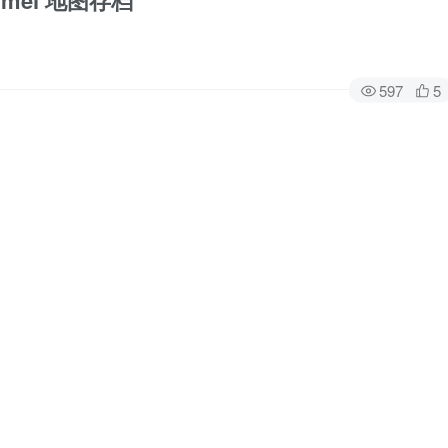
mmel 地图存档
597
5