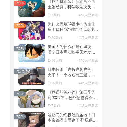
《攻壳机动队》新动画不再
TOP2
重塑经典，科学猴这次反而
赌对了！
7天前
452人已阅读
为什么保龄球很少有热血主
TOP3
角！这种“零容错”的运动注定
被动漫抛弃，简直像极了我
20天前
447人已阅读
们的生活！
美国人为什么在浴缸里洗
TOP4
澡？日本网友吵半天才发
现，生活习惯差异背后其实
16天前
446人已阅读
藏在浴室地板里！
日本秋田「户贺户贺户贺」
TOP5
火了！一个地名写三遍，竟
不是玩梗而是150年旧账！
10天前
445人已阅读
《葬送的芙莉莲》第三季等
TOP6
到2027年，粉丝急也得承认
这次慢得有道理！
7天前
443人已阅读
娃控们的终极治愈圣地！日
TOP7
本京都深山里建了座“玩偶神
社”，不仅能拍照还能给娃祈