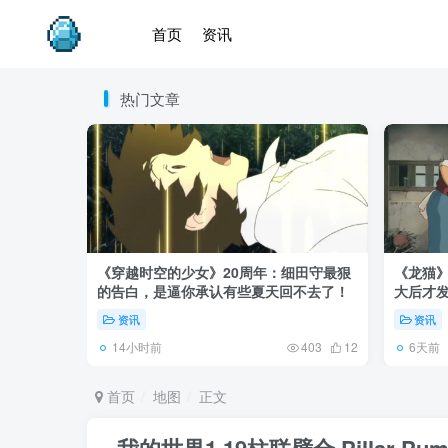
首页
资讯
热门文章
《穿越时空的少女》20周年：细田守最狠
《龙猫
的告白，是逼你承认有些夏天回不去了！
大后才发
资讯
资讯
14小时前
6天前
403
12
首页
地图
正文