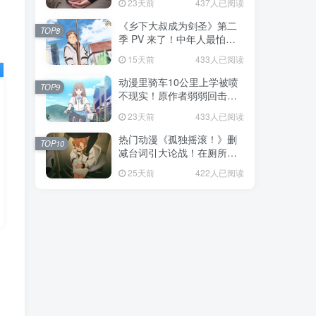
23天前
437人已阅读
福！
《乡下大叔成为剑圣》第二
TOP8
季 PV 来了！中年人最怕的
不是变老，而是没人愿意再
15天前
433人已阅读
相信你！
动漫里骑车10公里上学被喷
TOP9
不现实！原作者弱弱回击：
不好意思，那是我高中的日
23天前
433人已阅读
常通勤！
热门动漫《孤独摇滚！》删
TOP10
减台词引大论战！在厕所吃
饭的，其实全是假装社恐的
25天前
422人已阅读
现充！