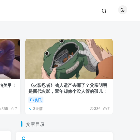
巴拍美甲！
《火影忍者》鸣人遗产去哪了？父亲明明
《鬼灭之刃
是四代火影，童年却像个没人管的孤儿！
观众真正
资讯
资讯
3天前
5天前
365
7
336
7
文章目录