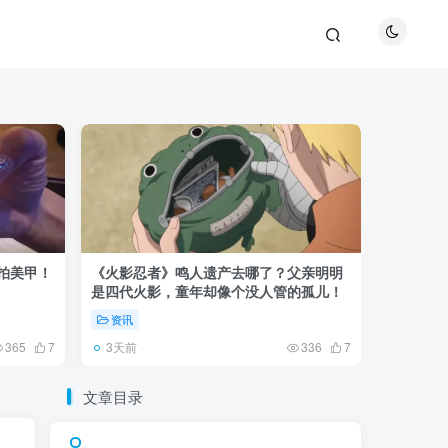
巴拍美甲！
《火影忍者》鸣人遗产去哪了？父亲明明
《鬼灭之刃
是四代火影，童年却像个没人管的孤儿！
观众真正
资讯
资讯
3天前
5天前
365
7
336
7
文章目录