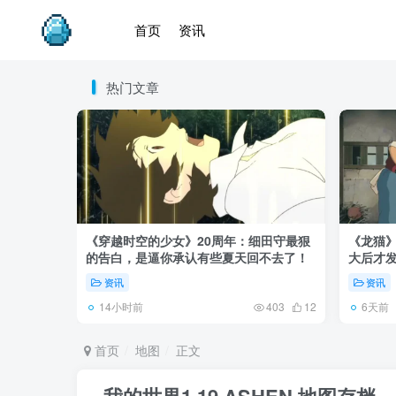
首页
资讯
热门文章
《穿越时空的少女》20周年：细田守最狠
《龙猫
的告白，是逼你承认有些夏天回不去了！
大后才发
资讯
资讯
14小时前
6天前
403
12
首页
地图
正文