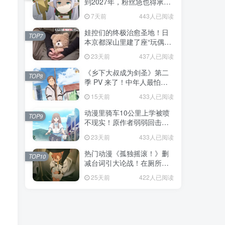
到2027年，粉丝急也得承认
这次慢得有道理！
7天前
443人已阅读
娃控们的终极治愈圣地！日
TOP7
本京都深山里建了座“玩偶神
社”，不仅能拍照还能给娃祈
23天前
437人已阅读
福！
《乡下大叔成为剑圣》第二
TOP8
季 PV 来了！中年人最怕的
不是变老，而是没人愿意再
15天前
433人已阅读
相信你！
动漫里骑车10公里上学被喷
TOP9
不现实！原作者弱弱回击：
不好意思，那是我高中的日
23天前
433人已阅读
常通勤！
热门动漫《孤独摇滚！》删
TOP10
减台词引大论战！在厕所吃
饭的，其实全是假装社恐的
25天前
422人已阅读
现充！