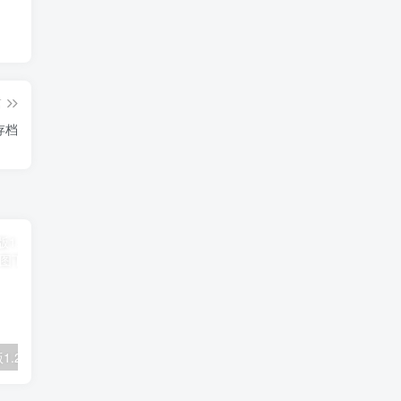
篇
图存档
我的世界基岩版1.20.12 Flat Lucky Worlds 地图下载
我的世界1.12.2岩浆奔跑者重置版 Magma Runner Reloaded 地图存档