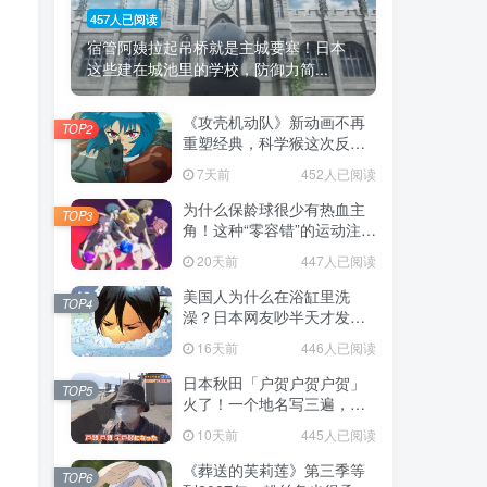
457人已阅读
宿管阿姨拉起吊桥就是主城要塞！日本
这些建在城池里的学校，防御力简...
《攻壳机动队》新动画不再
TOP2
重塑经典，科学猴这次反而
赌对了！
7天前
452人已阅读
为什么保龄球很少有热血主
TOP3
角！这种“零容错”的运动注定
被动漫抛弃，简直像极了我
20天前
447人已阅读
们的生活！
美国人为什么在浴缸里洗
TOP4
澡？日本网友吵半天才发
现，生活习惯差异背后其实
16天前
446人已阅读
藏在浴室地板里！
日本秋田「户贺户贺户贺」
TOP5
火了！一个地名写三遍，竟
不是玩梗而是150年旧账！
10天前
445人已阅读
《葬送的芙莉莲》第三季等
TOP6