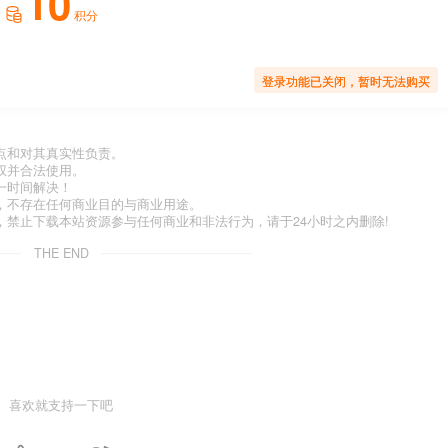
10
积分
登录功能已关闭，暂时无法购买
点和对其真实性负责。
权并合法使用。
一时间解决！
，不存在任何商业目的与商业用途。
禁止下载本站资源参与任何商业和非法行为，请于24小时之内删除!
THE END
喜欢就支持一下吧