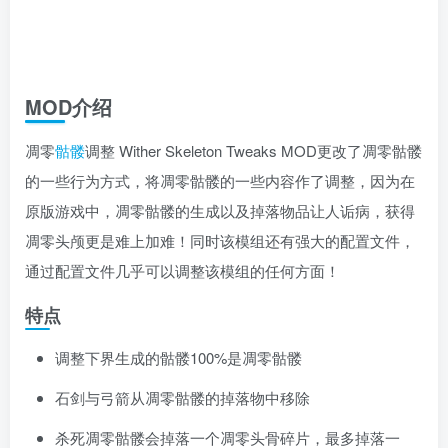
MOD介绍
凋零
骷髅
调整 Wither Skeleton Tweaks MOD更改了凋零骷髅
的一些行为方式，将凋零骷髅的一些内容作了调整，因为在
原版游戏中，凋零骷髅的生成以及掉落物品让人诟病，获得
凋零头颅更是难上加难！同时该模组还有强大的配置文件，
通过配置文件几乎可以调整该模组的任何方面！
特点
调整下界生成的骷髅100%是凋零骷髅
石剑与弓箭从凋零骷髅的掉落物中移除
杀死凋零骷髅会掉落一个凋零头骨碎片，最多掉落一