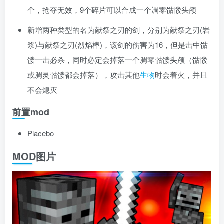
个，抢夺无效，9个碎片可以合成一个凋零骷髅头颅
新增两种类型的名为献祭之刃的剑，分别为献祭之刃(岩
浆)与献祭之刃(烈焰棒)，该剑的伤害为16，但是击中骷
髅一击必杀，同时必定会掉落一个凋零骷髅头颅（骷髅
或凋灵骷髅都会掉落），攻击其他
生物
时会着火，并且
不会熄灭
前置mod
Placebo
MOD图片