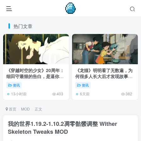
热门文章
《穿越时空的少女》20周年：
《龙猫》明明看了无数遍，为
细田守最狠的告白，是逼你承
何很多人长大后才发现故事根
认有些夏天回不去了！
本不在 1988 年！
资讯
资讯
13小时前
6天前
403
382
首页
MOD
正文
我的世界1.19.2-1.10.2凋零骷髅调整 Wither
Skeleton Tweaks MOD