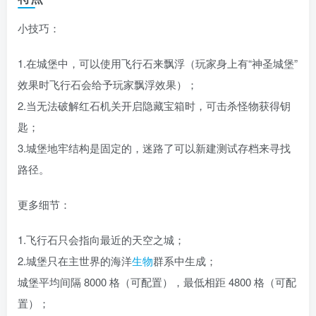
小技巧：
1.在城堡中，可以使用飞行石来飘浮（玩家身上有“神圣城堡”
效果时飞行石会给予玩家飘浮效果）；
2.当无法破解红石机关开启隐藏宝箱时，可击杀怪物获得钥
匙；
3.城堡地牢结构是固定的，迷路了可以新建测试存档来寻找
路径。
更多细节：
1.飞行石只会指向最近的天空之城；
2.城堡只在主世界的海洋
生物
群系中生成；
城堡平均间隔 8000 格（可配置），最低相距 4800 格（可配
置）；