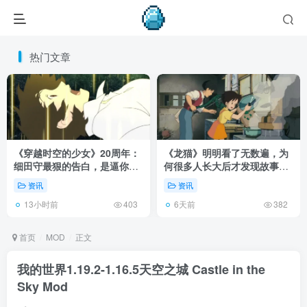
热门文章
《穿越时空的少女》20周年：
《龙猫》明明看了无数遍，为
细田守最狠的告白，是逼你承
何很多人长大后才发现故事根
认有些夏天回不去了！
本不在 1988 年！
资讯
资讯
13小时前
6天前
403
382
首页
MOD
正文
我的世界1.19.2-1.16.5天空之城 Castle in the
Sky Mod