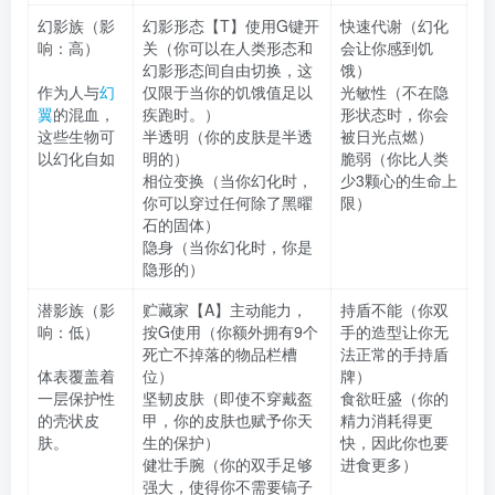
幻影族（影
幻影形态【T】使用G键开
快速代谢（幻化
响：高）
关（你可以在人类形态和
会让你感到饥
幻影形态间自由切换，这
饿）
作为人与
幻
仅限于当你的饥饿值足以
光敏性（不在隐
翼
的混血，
疾跑时。）
形状态时，你会
这些生物可
半透明（你的皮肤是半透
被日光点燃）
以幻化自如
明的）
脆弱（你比人类
相位变换（当你幻化时，
少3颗心的生命上
你可以穿过任何除了黑曜
限）
石的固体）
隐身（当你幻化时，你是
隐形的）
潜影族（影
贮藏家【A】主动能力，
持盾不能（你双
响：低）
按G使用（你额外拥有9个
手的造型让你无
死亡不掉落的物品栏槽
法正常的手持盾
体表覆盖着
位）
牌）
一层保护性
坚韧皮肤（即使不穿戴盔
食欲旺盛（你的
的壳状皮
甲，你的皮肤也赋予你天
精力消耗得更
肤。
生的保护）
快，因此你也要
健壮手腕（你的双手足够
进食更多）
强大，使得你不需要镐子