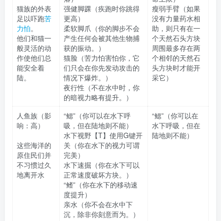
猫族的外表
强健脚踝（疾跑时你跳得
瘦弱手臂（如果
足以吓跑
苦
更高）
没有力量药水相
力怕
。
柔软脚爪（你的脚步不会
助，则只有在一
他们和猫一
产生任何会被其他生物捕
个天然石头方块
般灵活的动
获的振动。）
周围最多存在两
作使他们总
猫脸（苦力怕害怕你，它
个相邻的天然石
能安全着
们只会在你先发动攻击的
头方块时才能开
陆。
情况下爆炸。）
采它）
夜行性（不在水中时，你
的暗视力略有提升。）
人鱼族（影
“鳃”（你可以在水下呼
“鳃”（你可以在
响：高）
吸，但在陆地则不能）
水下呼吸，但在
水下视野【T】使用G键开
陆地则不能）
这些海洋的
关（你在水下的视力可谓
原住民们并
完美）
不习惯过久
水下速掘（你在水下可以
地离开水
正常速度破坏方块。）
“鳍”（你在水下的移动速
度提升）
亲水（你不会在水中下
沉，除非你刻意而为。）