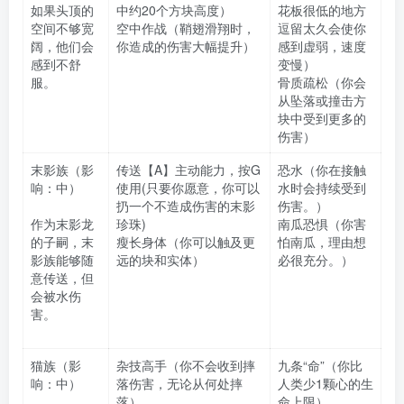
如果头顶的
中约20个方块高度）
花板很低的地方
空间不够宽
空中作战（鞘翅滑翔时，
逗留太久会使你
阔，他们会
你造成的伤害大幅提升）
感到虚弱，速度
感到不舒
变慢）
服。
骨质疏松（你会
从坠落或撞击方
块中受到更多的
伤害）
末影族（影
传送【A】主动能力，按G
恐水（你在接触
响：中）
使用(只要你愿意，你可以
水时会持续受到
扔一个不造成伤害的末影
伤害。）
作为末影龙
珍珠)
南瓜恐惧（你害
的子嗣，末
瘦长身体（你可以触及更
怕南瓜，理由想
影族能够随
远的块和实体）
必很充分。）
意传送，但
会被水伤
害。
猫族（影
杂技高手（你不会收到摔
九条“命”（你比
响：中）
落伤害，无论从何处摔
人类少1颗心的生
落）
命上限）