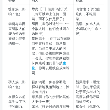
蛛形族（影
攀爬【T】使用G键开关
肉食性（你只能
响：低）
（你可以攀上任何一面
吃肉，不吃蔬
墙，而不仅仅是梯子）
菜）
攀爬与蛛网
织网（当你以近战击中一
脆弱（你比人类
束缚敌人的
个敌人时，他们会被困在
少3颗心的生命上
能力使蛛形
蛛网里）
限）
族成为完美
攀网高手 （你可以在蜘蛛
的猎手。
网中穿行自如，随意攀
爬。当你击中敌人的时
候，他们会被蜘蛛网缠住
一会儿。你能察觉到被蜘
蛛网束缚住的非节肢
生
物
。你可以用线合成蜘蛛
网）
羽人族（影
轻如鸿毛（你会像羽毛一
新风需求（睡觉
响：低）
样轻轻地飘落到地上，除
时，你的床必须
非你潜行）
处于至少86格的
在很久以前
顺风腿（你的步伐比其他
高度以供你呼吸
就失去了飞
人要快一些）
新鲜空气）
行的能力。
亲风（行走时的速度提升
草食性（你消化