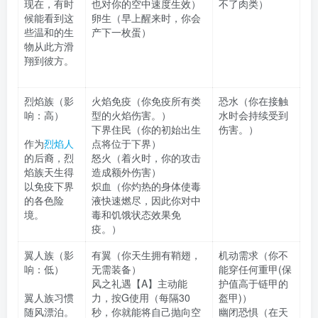
现在，有时
也对你的空中速度生效）
不了肉类）
候能看到这
卵生（早上醒来时，你会
些温和的生
产下一枚蛋）
物从此方滑
翔到彼方。
烈焰族（影
火焰免疫（你免疫所有类
恐水（你在接触
响：高）
型的火焰伤害。）
水时会持续受到
下界住民（你的初始出生
伤害。）
作为
烈焰人
点将位于下界）
的后裔，烈
怒火（着火时，你的攻击
焰族天生得
造成额外伤害）
以免疫下界
炽血（你灼热的身体使毒
的各色险
液快速燃尽，因此你对中
境。
毒和饥饿状态效果免
疫。）
翼人族（影
有翼（你天生拥有鞘翅，
机动需求（你不
响：低）
无需装备）
能穿任何重甲(保
风之礼遇【A】主动能
护值高于链甲的
翼人族习惯
力，按G使用（每隔30
盔甲)）
随风漂泊。
秒，你就能将自己抛向空
幽闭恐惧（在天