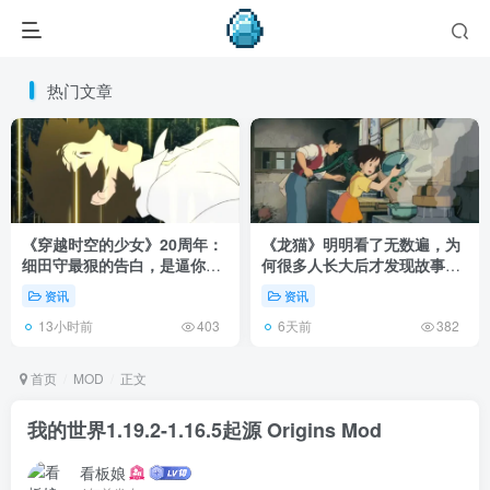
热门文章
《穿越时空的少女》20周年：
《龙猫》明明看了无数遍，为
细田守最狠的告白，是逼你承
何很多人长大后才发现故事根
认有些夏天回不去了！
本不在 1988 年！
资讯
资讯
13小时前
6天前
403
382
首页
MOD
正文
我的世界1.19.2-1.16.5起源 Origins Mod
看板娘