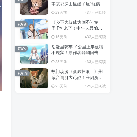
本京都深山里建了座“玩偶神
社”，不仅能拍照还能给娃祈
23天前
437人已阅读
福！
《乡下大叔成为剑圣》第二
TOP8
季 PV 来了！中年人最怕的
不是变老，而是没人愿意再
15天前
433人已阅读
相信你！
动漫里骑车10公里上学被喷
TOP9
不现实！原作者弱弱回击：
不好意思，那是我高中的日
23天前
433人已阅读
常通勤！
热门动漫《孤独摇滚！》删
TOP10
减台词引大论战！在厕所吃
饭的，其实全是假装社恐的
25天前
422人已阅读
现充！