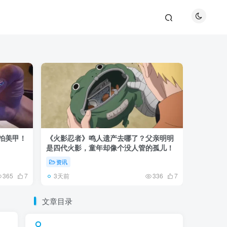
巴拍美甲！
《火影忍者》鸣人遗产去哪了？父亲明明
《鬼灭之刃
是四代火影，童年却像个没人管的孤儿！
观众真正
资讯
资讯
3天前
5天前
365
7
336
7
文章目录