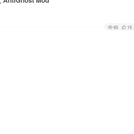
ntiGhost Mod
85
15