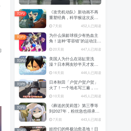
客
《攻壳机动队》新动画不再
TOP2
重塑经典，科学猴这次反而
赌对了！
7天前
452人已阅读
为什么保龄球很少有热血主
TOP3
，
角！这种“零容错”的运动注定
被动漫抛弃，简直像极了我
20天前
447人已阅读
的
们的生活！
美国人为什么在浴缸里洗
TOP4
澡？日本网友吵半天才发
现，生活习惯差异背后其实
16天前
446人已阅读
藏在浴室地板里！
日本秋田「户贺户贺户贺」
TOP5
火了！一个地名写三遍，竟
不是玩梗而是150年旧账！
10天前
445人已阅读
《葬送的芙莉莲》第三季等
TOP6
到2027年，粉丝急也得承认
这次慢得有道理！
7天前
443人已阅读
娃控们的终极治愈圣地！日
TOP7