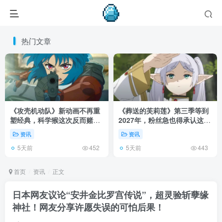
热门文章
《攻壳机动队》新动画不再重
《葬送的芙莉莲》第三季等到
塑经典，科学猴这次反而赌对
2027年，粉丝急也得承认这次
了！
慢得有道理！
资讯
资讯
5天前
5天前
452
443
首页
资讯
正文
日本网友议论“安井金比罗宫传说”，超灵验斩孽缘
神社！网友分享许愿失误的可怕后果！