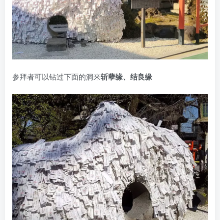
参拜者可以钻过下面的洞来
斩孽缘、结良缘