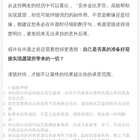
从这些网友的经历中可以看出，「安井金比罗宫」虽能帮助
实现愿望，却也可能伴随强烈的副作用。不管是断缘还是结
缘，都建议您务必在许愿时仔细斟酌字句，将愿望描述得清
楚明白，避免招来无法承担的意外后果。
或许在许愿之前还需要想得更透彻：
自己是否真的准备好迎
接实现愿望所带来的一切？
谨慎对待，才能不让最终的结果超出你的承受范围。
©
版权声明
本站部分内容转载自其它媒体，但并不代表本站赞同其观点和对其真
实性负责。
若您需要商业运营或用于其他商业活动，请您购买正版授权并合法使
用。
如果本站有侵犯、不妥之处的资源，请联系我们。将会第一时间解
决！
本站部分内容均由互联网收集整理，仅供大家参考、学习，不存在任
何商业目的与商业用途。
本站提供的所有资源仅供参考学习使用，版权归原著所有，禁止下载