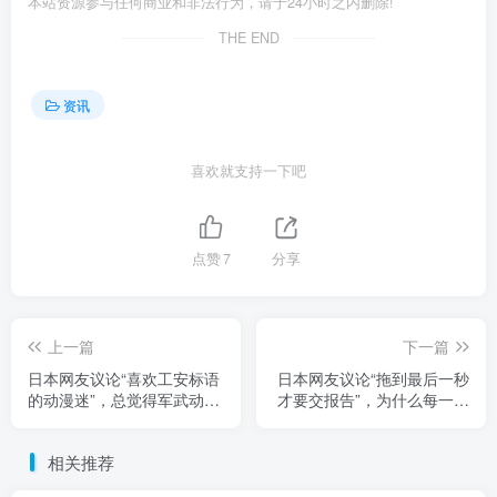
本站资源参与任何商业和非法行为，请于24小时之内删除!
THE END
资讯
喜欢就支持一下吧
点赞
7
分享
上一篇
下一篇
日本网友议论“喜欢工安标语
日本网友议论“拖到最后一秒
的动漫迷”，总觉得军武动漫
才要交报告”，为什么每一年
少了些什么！如果加上这些
的学生都喜欢这样！物理学
警示文字应该会更真实！
教授百思不得其解！
相关推荐