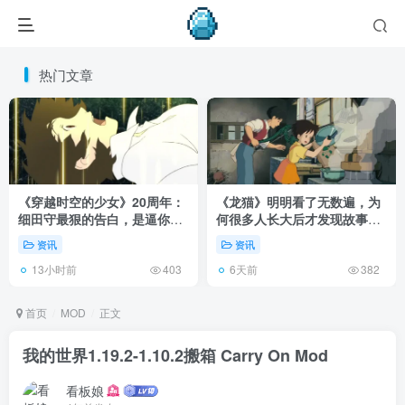
热门文章
《穿越时空的少女》20周年：
《龙猫》明明看了无数遍，为
细田守最狠的告白，是逼你承
何很多人长大后才发现故事根
认有些夏天回不去了！
本不在 1988 年！
资讯
资讯
13小时前
6天前
403
382
首页
MOD
正文
我的世界1.19.2-1.10.2搬箱 Carry On Mod
看板娘