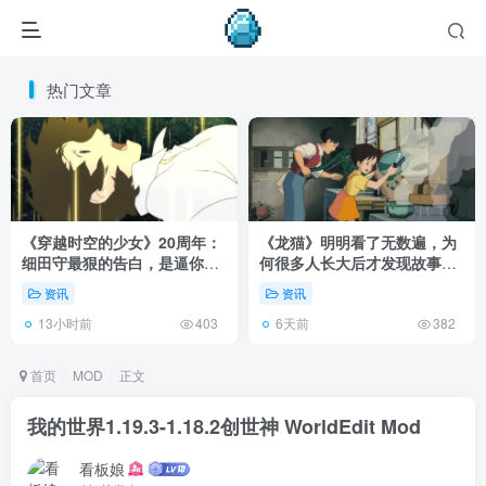
热门文章
《穿越时空的少女》20周年：
《龙猫》明明看了无数遍，为
细田守最狠的告白，是逼你承
何很多人长大后才发现故事根
认有些夏天回不去了！
本不在 1988 年！
资讯
资讯
13小时前
6天前
403
382
首页
MOD
正文
我的世界1.19.3-1.18.2创世神 WorldEdit Mod
看板娘