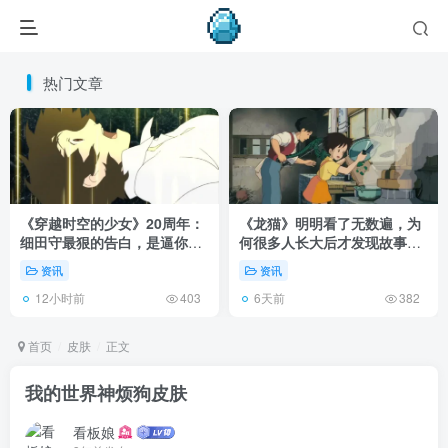
热门文章
《穿越时空的少女》20周年：
《龙猫》明明看了无数遍，为
细田守最狠的告白，是逼你承
何很多人长大后才发现故事根
认有些夏天回不去了！
本不在 1988 年！
资讯
资讯
12小时前
6天前
403
382
首页
皮肤
正文
我的世界神烦狗皮肤
看板娘