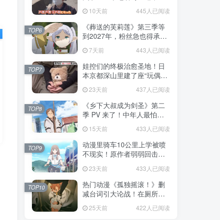
不是玩梗而是150年旧账！
10天前
445人已阅读
《葬送的芙莉莲》第三季等
TOP6
到2027年，粉丝急也得承认
这次慢得有道理！
7天前
443人已阅读
娃控们的终极治愈圣地！日
TOP7
本京都深山里建了座“玩偶神
社”，不仅能拍照还能给娃祈
23天前
437人已阅读
福！
《乡下大叔成为剑圣》第二
TOP8
季 PV 来了！中年人最怕的
不是变老，而是没人愿意再
15天前
433人已阅读
相信你！
动漫里骑车10公里上学被喷
TOP9
不现实！原作者弱弱回击：
不好意思，那是我高中的日
23天前
433人已阅读
常通勤！
热门动漫《孤独摇滚！》删
TOP10
减台词引大论战！在厕所吃
饭的，其实全是假装社恐的
25天前
422人已阅读
现充！