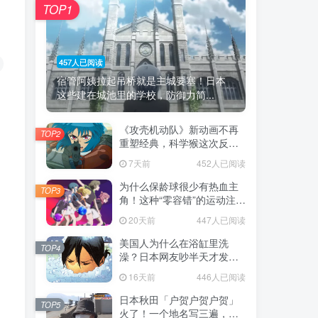
TOP1
457人已阅读
宿管阿姨拉起吊桥就是主城要塞！日本
这些建在城池里的学校，防御力简...
《攻壳机动队》新动画不再
TOP2
重塑经典，科学猴这次反而
赌对了！
7天前
452人已阅读
为什么保龄球很少有热血主
TOP3
角！这种“零容错”的运动注定
被动漫抛弃，简直像极了我
20天前
447人已阅读
们的生活！
美国人为什么在浴缸里洗
TOP4
澡？日本网友吵半天才发
现，生活习惯差异背后其实
16天前
446人已阅读
藏在浴室地板里！
日本秋田「户贺户贺户贺」
TOP5
火了！一个地名写三遍，竟