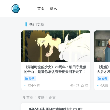
首页
资讯
热门文章
《穿越时空的少女》20周年：细田守最狠
《龙猫
的告白，是逼你承认有些夏天回不去了！
大后才发
资讯
资讯
12小时前
6天前
403
12
首页
皮肤
正文