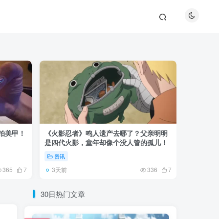
巴拍美甲！
《火影忍者》鸣人遗产去哪了？父亲明明
《鬼灭之刃
是四代火影，童年却像个没人管的孤儿！
观众真正
资讯
资讯
3天前
5天前
365
7
336
7
30日热门文章