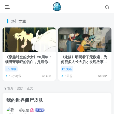
热门文章
《穿越时空的少女》20周年：
《龙猫》明明看了无数遍，为
细田守最狠的告白，是逼你承
何很多人长大后才发现故事根
认有些夏天回不去了！
本不在 1988 年！
资讯
资讯
12小时前
6天前
403
382
首页
皮肤
正文
我的世界僵尸皮肤
看板娘