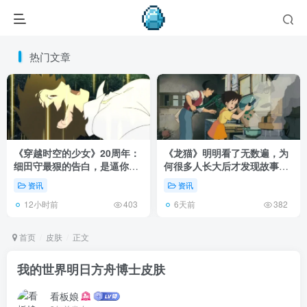
热门文章
《穿越时空的少女》20周年：
《龙猫》明明看了无数遍，为
细田守最狠的告白，是逼你承
何很多人长大后才发现故事根
认有些夏天回不去了！
本不在 1988 年！
资讯
资讯
12小时前
6天前
403
382
首页
皮肤
正文
我的世界明日方舟博士皮肤
看板娘