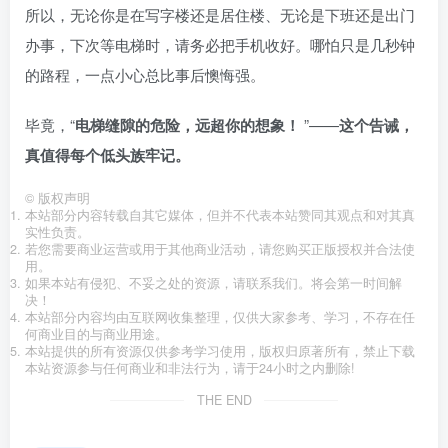
所以，无论你是在写字楼还是居住楼、无论是下班还是出门
办事，下次等电梯时，请务必把手机收好。哪怕只是几秒钟
的路程，一点小心总比事后懊悔强。
毕竟，“
电梯缝隙的危险，远超你的想象！
”——
这个告诫，
真值得每个低头族牢记。
©
版权声明
本站部分内容转载自其它媒体，但并不代表本站赞同其观点和对其真
实性负责。
若您需要商业运营或用于其他商业活动，请您购买正版授权并合法使
用。
如果本站有侵犯、不妥之处的资源，请联系我们。将会第一时间解
决！
本站部分内容均由互联网收集整理，仅供大家参考、学习，不存在任
何商业目的与商业用途。
本站提供的所有资源仅供参考学习使用，版权归原著所有，禁止下载
本站资源参与任何商业和非法行为，请于24小时之内删除!
THE END