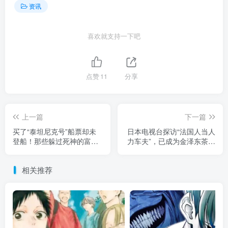
资讯
喜欢就支持一下吧
点赞
11
分享
上一篇
下一篇
买了“泰坦尼克号”船票却未
日本电视台探访“法国人当人
登船！那些躲过死神的富豪
力车夫”，已成为金泽东茶屋
们，他们的精彩故事都能再
街的名人！但是一个月收入
拍一部电影了！
可能都无法养活自己！
相关推荐