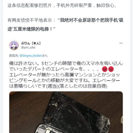
这条信息配着惨烈照片，手机外壳碎裂严重，触目惊心。
有网友愤愤不平地表示：
“我绝对不会原谅那个把我手机‘吸
进’五厘米缝隙的电梯！”