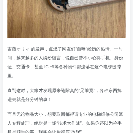
吉藤オリィ 的发声，点燃了网友们“自曝”经历的热情。一时
间，越来越多的人纷纷留言，说自己曾不小心将手机、身份
证、交通卡，甚至 IC 卡等各种物件都遗落在这个电梯缝隙
里。
直到这时，大家才发现原来缝隙真的“足够宽”，各种东西掉
进去就是分分钟的事！
而且无论物品大小，想要取回都得请专业的电梯维修公司派
人专程处理，绝对是一场“技术大作战”。如果你还以为捡手
机是顺手的事，现实会让你彻底“改观”。