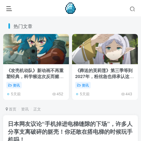
热门文章
《攻壳机动队》新动画不再重
《葬送的芙莉莲》第三季等到
塑经典，科学猴这次反而赌对
2027年，粉丝急也得承认这次
了！
慢得有道理！
资讯
资讯
5天前
5天前
452
443
首页
资讯
正文
日本网友议论“手机掉进电梯缝隙的下场”，许多人
分享支离破碎的躯壳！你还敢在搭电梯的时候玩手
机吗！