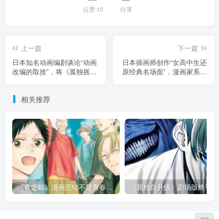
点赞
10
分享
上一篇
下一篇
日本知名动画编剧谈论“动画
日本插画师创作“女高中生还
改编的取捨”，将《孤独摇
原经典名场面”，漫画家系列
滚》漫画中某些表现形容为
插画获得一致好评！许多网
“杂音”！引发大量粉丝强烈
友羡慕能过上这种校园生
相关推荐
不满！
活！
《青之箱》漫画完结不是青春散场！大喜和千夏的慢热告白，留住了最难得的心动！
《我