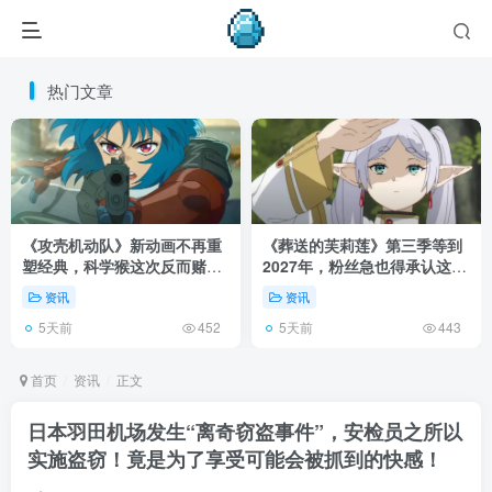
热门文章
《攻壳机动队》新动画不再重
《葬送的芙莉莲》第三季等到
塑经典，科学猴这次反而赌对
2027年，粉丝急也得承认这次
了！
慢得有道理！
资讯
资讯
5天前
5天前
452
443
首页
资讯
正文
日本羽田机场发生“离奇窃盗事件”，安检员之所以
实施盗窃！竟是为了享受可能会被抓到的快感！