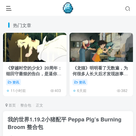
热门文章
《穿越时空的少女》20周年：
《龙猫》明明看了无数遍，为
细田守最狠的告白，是逼你承
何很多人长大后才发现故事根
认有些夏天回不去了！
本不在 1988 年！
资讯
资讯
11小时前
6天前
403
382
首页
整合包
正文
我的世界1.19.2小猪配平 Peppa Pig’s Burning
Broom 整合包