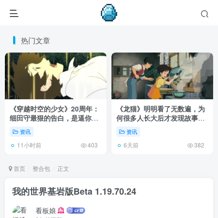
热门文章
《穿越时空的少女》20周年：
《龙猫》明明看了无数遍，为
细田守最狠的告白，是逼你承
何很多人长大后才发现故事根
认有些夏天回不去了！
本不在 1988 年！
资讯
资讯
11小时前
6天前
403
382
首页
整合包
正文
我的世界基岩版Beta 1.19.70.24
看板娘