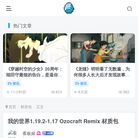
热门文章
《穿越时空的少女》20周年：
《龙猫》明明看了无数遍，为
细田守最狠的告白，是逼你承
何很多人长大后才发现故事根
认有些夏天回不去了！
本不在 1988 年！
资讯
资讯
11小时前
6天前
403
382
首页
材质包
正文
我的世界1.19.2-1.17 Ozocraft Remix 材质包
看板娘