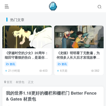
热门文章
《穿越时空的少女》20周年：
《龙猫》明明看了无数遍，为
细田守最狠的告白，是逼你承
何很多人长大后才发现故事根
认有些夏天回不去了！
本不在 1988 年！
资讯
资讯
21小时前
6天前
403
382
首页
材质包
正文
我的世界1.18更好的栅栏和栅栏门 Better Fence
& Gates 材质包