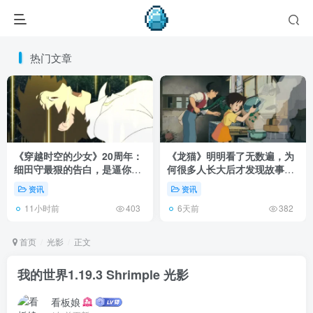
热门文章
《穿越时空的少女》20周年：
《龙猫》明明看了无数遍，为
细田守最狠的告白，是逼你承
何很多人长大后才发现故事根
认有些夏天回不去了！
本不在 1988 年！
资讯
资讯
11小时前
6天前
403
382
首页
光影
正文
我的世界1.19.3 Shrimple 光影
看板娘